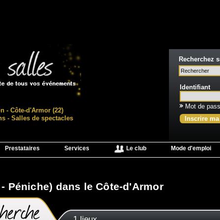
Recherchez su
Identifiant
Mot de pass
on - Côte-d'Armor (22)
ns - Salles de spectacles
Inscrire ma
Prestataires
Services
Le club
Mode d'emploi
 - Péniche) dans le Côte-d'Armor
1 lieux