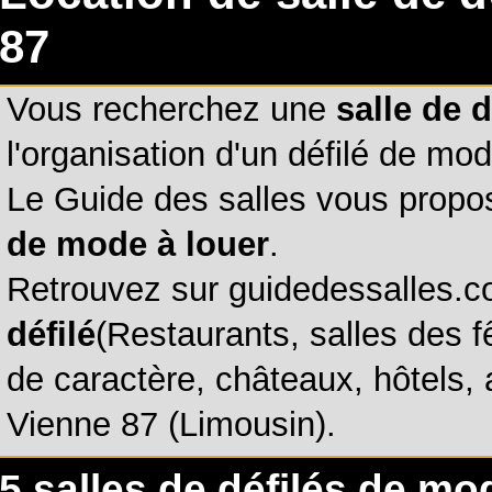
87
Vous recherchez une
salle de 
l'organisation d'un défilé de mod
Le Guide des salles vous propo
de mode à louer
.
Retrouvez sur guidedessalles.
défilé
(Restaurants, salles des 
de caractère, châteaux, hôtels, 
Vienne 87 (Limousin).
5 salles de défilés de m