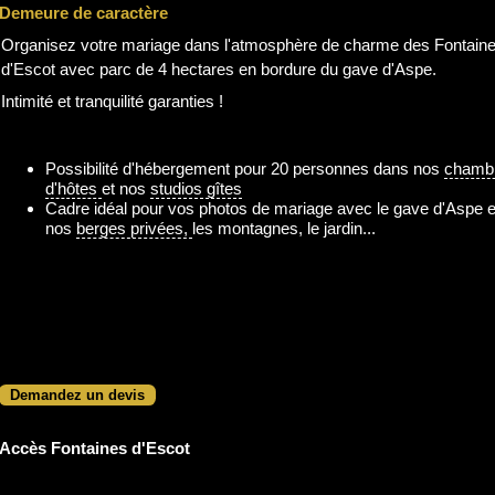
Demeure de caractère
Organisez votre mariage dans l'atmosphère de charme des Fontain
d'Escot avec parc de 4 hectares en bordure du gave d'Aspe.
Intimité et tranquilité garanties !
Possibilité d'hébergement pour 20 personnes dans nos
chamb
d'hôtes
et nos
studios gîtes
Cadre idéal pour vos photos de mariage avec le gave d'Aspe e
nos
berges privées,
les montagnes, le jardin...
Demandez un devis
Accès Fontaines d'Escot