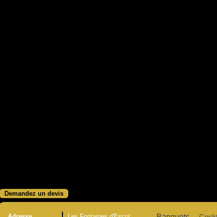
Demandez un devis
Adresse
Les Fontaines d'Escot
Banquets
Cockt